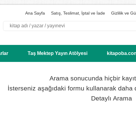
Ana Sayfa
Satış, Teslimat, İptal ve İade
Gizlilik ve G
Vadi’ye Dair
rlar
Taş Mektep Yayın Atölyesi
kitapoba.co
Arama sonucunda hiçbir kayı
İsterseniz aşağıdaki formu kullanarak daha d
Detaylı Arama