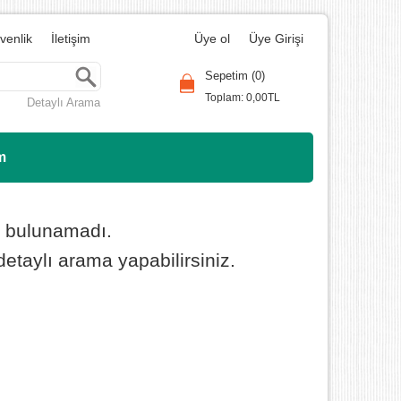
üvenlik
İletişim
Üye ol
Üye Girişi
Ara
Sepetim (
0
)
Toplam:
0
,00
TL
Detaylı Arama
m
t bulunamadı.
etaylı arama yapabilirsiniz.