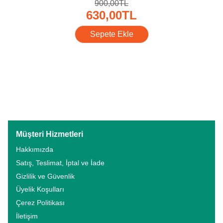
900
,00
TL
630
,00
TL
Sepete Ekle
Müşteri Hizmetleri
Hakkımızda
Satış, Teslimat, İptal ve İade
Gizlilik ve Güvenlik
Üyelik Koşulları
Çerez Politikası
İletişim