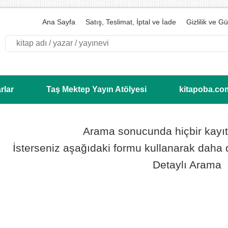
Ana Sayfa
Satış, Teslimat, İptal ve İade
Gizlilik ve G
Vadi’ye Dair
rlar
Taş Mektep Yayın Atölyesi
kitapoba.co
Arama sonucunda hiçbir kayı
İsterseniz aşağıdaki formu kullanarak daha d
Detaylı Arama