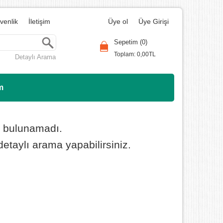
üvenlik
İletişim
Üye ol
Üye Girişi
Ara
Sepetim (
0
)
Toplam:
0
,00
TL
Detaylı Arama
m
t bulunamadı.
etaylı arama yapabilirsiniz.