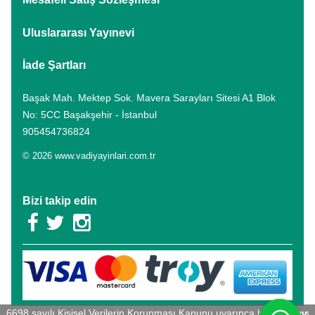
Uluslararası Yayınevi
İade Şartları
Başak Mah. Mektep Sok. Mavera Sarayları Sitesi A1 Blok
No: 5CC Başakşehir - İstanbul
905454736824
© 2026 www.vadiyayinlari.com.tr
Bizi takip edin
6698 sayılı Kişisel Verilerin Korunması Kanunu uyarınca hazırlanmış