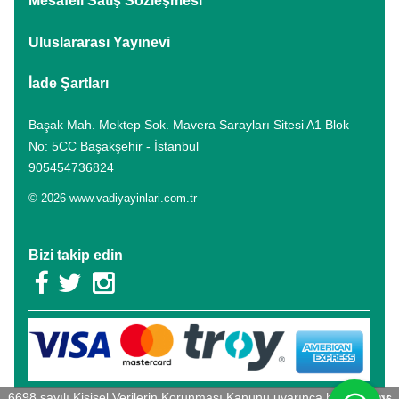
Mesafeli Satış Sözleşmesi
Uluslararası Yayınevi
İade Şartları
Başak Mah. Mektep Sok. Mavera Sarayları Sitesi A1 Blok
No: 5CC Başakşehir - İstanbul
905454736824
© 2026 www.vadiyayinlari.com.tr
Bizi takip edin
6698 sayılı Kişisel Verilerin Korunması Kanunu uyarınca hazırlanmış