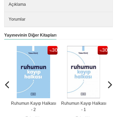
Açıklama
Yorumlar
Yayınevinin Diğer Kitapları
45
30
30
%
%
%
Ruhumun Kayıp Halkası
Ruhumun Kayıp Halkası
Ço
- 2
- 1