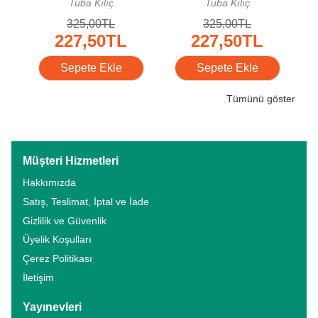
Tuba Kılıç
Tuba Kılıç
F
325
,00
TL
325
,00
TL
227
,50
TL
227
,50
TL
Sepete Ekle
Sepete Ekle
Tümünü göster
Müşteri Hizmetleri
Hakkımızda
Satış, Teslimat, İptal ve İade
Gizlilik ve Güvenlik
Üyelik Koşulları
Çerez Politikası
İletişim
Yayınevleri