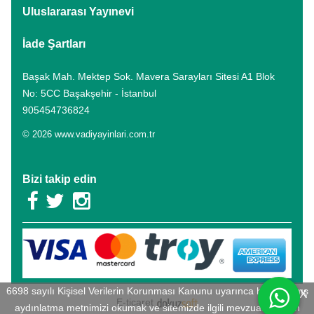
Uluslararası Yayınevi
İade Şartları
Başak Mah. Mektep Sok. Mavera Sarayları Sitesi A1 Blok
No: 5CC Başakşehir - İstanbul
905454736824
© 2026 www.vadiyayinlari.com.tr
Bizi takip edin
6698 sayılı Kişisel Verilerin Korunması Kanunu uyarınca hazırlanmış
X
E-ticaret
aydınlatma metnimizi okumak ve sitemizde ilgili mevzuata uygun