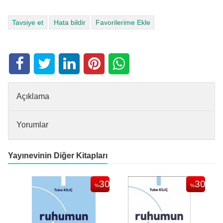
Tavsiye et
Hata bildir
Favorilerime Ekle
Açıklama
Yorumlar
Yayınevinin Diğer Kitapları
45
30
30
%
%
%