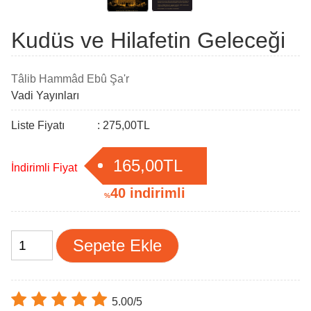
Kudüs ve Hilafetin Geleceği
Tâlib Hammâd Ebû Şa'r
Vadi Yayınları
Liste Fiyatı
:
275
,00
TL
165
,00
TL
İndirimli Fiyat
:
40 indirimli
%
Sepete Ekle
5.00/5