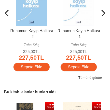
Ruhumun Kayıp Halkası
Ruhumun Kayıp Halkası
Ço
- 2
- 1
Tuba Kılıç
Tuba Kılıç
F
325
,00
TL
325
,00
TL
227
,50
TL
227
,50
TL
Sepete Ekle
Sepete Ekle
Tümünü göster
Bu kitabı alanlar bunları aldı
30
35
30
%
%
%