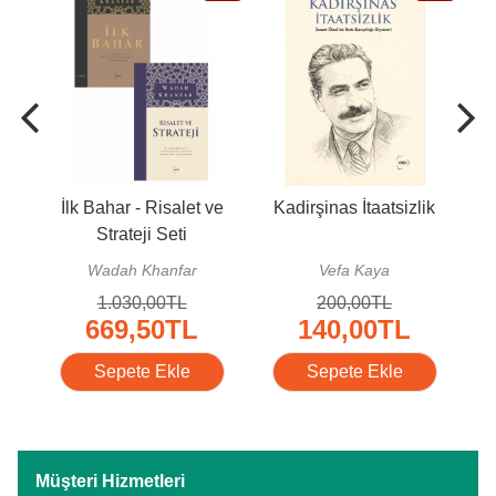
İlk Bahar - Risalet ve
Kadirşinas İtaatsizlik
Ço
Strateji Seti
Wadah Khanfar
Vefa Kaya
F
1.030
,00
TL
200
,00
TL
669
,50
TL
140
,00
TL
Sepete Ekle
Sepete Ekle
Müşteri Hizmetleri